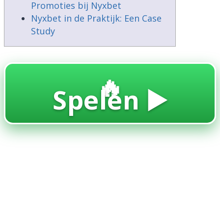
Promoties bij Nyxbet
Nyxbet in de Praktijk: Een Case
Study
🔥
Spelen ▶️
Inspiratie en
tactieken rondom