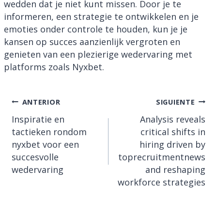
wedden dat je niet kunt missen. Door je te
informeren, een strategie te ontwikkelen en je
emoties onder controle te houden, kun je je
kansen op succes aanzienlijk vergroten en
genieten van een plezierige wedervaring met
platforms zoals Nyxbet.
Navegación
ANTERIOR
SIGUIENTE
Inspiratie en
Analysis reveals
de
tactieken rondom
critical shifts in
entradas
nyxbet voor een
hiring driven by
succesvolle
toprecruitmentnews
wedervaring
and reshaping
workforce strategies