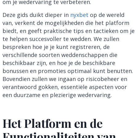
om je wedervaring te verbeteren.
Deze gids duikt dieper in
nyxbet
op de wereld
van
, verkent de mogelijkheden die het platform
biedt, en geeft praktische tips en tactieken om je
te helpen succesvoller te wedden. We zullen
bespreken hoe je je kunt registreren, de
verschillende soorten weddenschappen die
beschikbaar zijn, en hoe je de beschikbare
bonussen en promoties optimaal kunt benutten.
Bovendien zullen we ingaan op risicobeheer en
verantwoord gokken, essentiële aspecten voor
een duurzame en plezierige wedervaring.
Het Platform en de
Functionaliteiten van