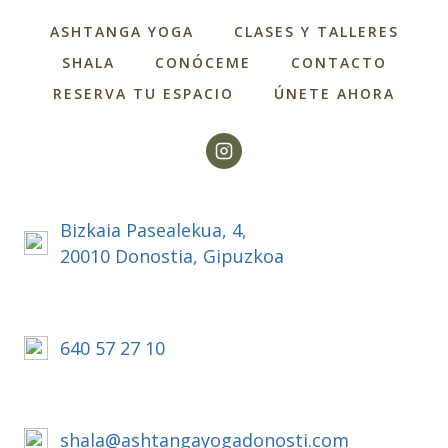
ASHTANGA YOGA
CLASES Y TALLERES
SHALA
CONÓCEME
CONTACTO
RESERVA TU ESPACIO
ÚNETE AHORA
Bizkaia Pasealekua, 4,
20010 Donostia, Gipuzkoa
640 57 27 10
shala@ashtangayogadonosti.com