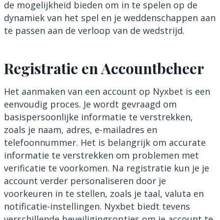
de mogelijkheid bieden om in te spelen op de
dynamiek van het spel en je weddenschappen aan
te passen aan de verloop van de wedstrijd.
Registratie en Accountbeheer
Het aanmaken van een account op Nyxbet is een
eenvoudig proces. Je wordt gevraagd om
basispersoonlijke informatie te verstrekken,
zoals je naam, adres, e-mailadres en
telefoonnummer. Het is belangrijk om accurate
informatie te verstrekken om problemen met
verificatie te voorkomen. Na registratie kun je je
account verder personaliseren door je
voorkeuren in te stellen, zoals je taal, valuta en
notificatie-instellingen. Nyxbet biedt tevens
verschillende beveiligingsopties om je account te