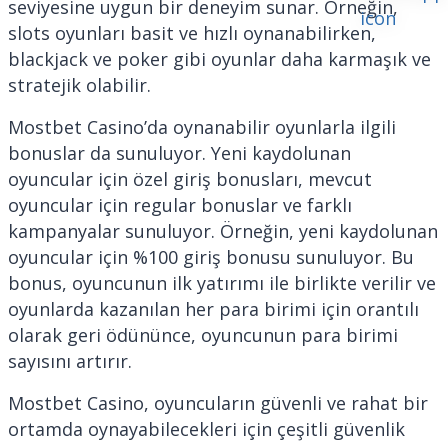
seviyesine uygun bir deneyim sunar. Örneğin,
slots oyunları basit ve hızlı oynanabilirken,
blackjack ve poker gibi oyunlar daha karmaşık ve
stratejik olabilir.
Mostbet Casino’da oynanabilir oyunlarla ilgili
bonuslar da sunuluyor. Yeni kaydolunan
oyuncular için özel giriş bonusları, mevcut
oyuncular için regular bonuslar ve farklı
kampanyalar sunuluyor. Örneğin, yeni kaydolunan
oyuncular için %100 giriş bonusu sunuluyor. Bu
bonus, oyuncunun ilk yatırımı ile birlikte verilir ve
oyunlarda kazanılan her para birimi için orantılı
olarak geri ödününce, oyuncunun para birimi
sayısını artırır.
Mostbet Casino, oyuncuların güvenli ve rahat bir
ortamda oynayabilecekleri için çeşitli güvenlik