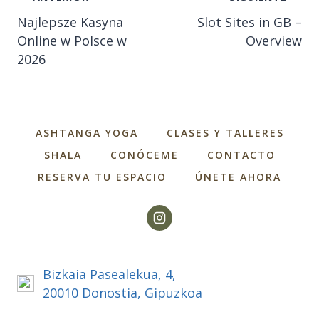
Navegación
Najlepsze Kasyna
Slot Sites in GB –
de
Online w Polsce w
Overview
entradas
2026
ASHTANGA YOGA
CLASES Y TALLERES
SHALA
CONÓCEME
CONTACTO
RESERVA TU ESPACIO
ÚNETE AHORA
Bizkaia Pasealekua, 4,
20010 Donostia, Gipuzkoa