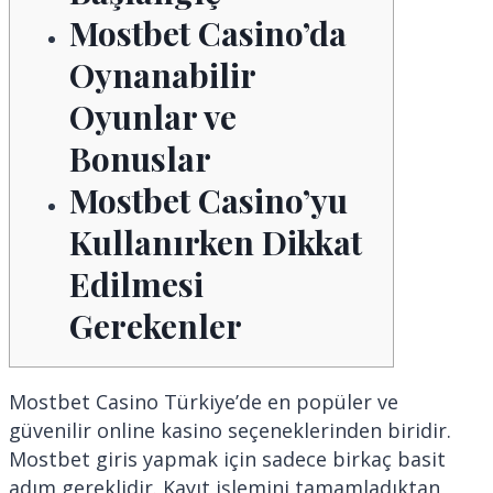
Mostbet Casino’da
Oynanabilir
Oyunlar ve
Bonuslar
Mostbet Casino’yu
Kullanırken Dikkat
Edilmesi
Gerekenler
Mostbet Casino Türkiye’de en popüler ve
güvenilir online kasino seçeneklerinden biridir.
Mostbet giris yapmak için sadece birkaç basit
adım gereklidir. Kayıt işlemini tamamladıktan