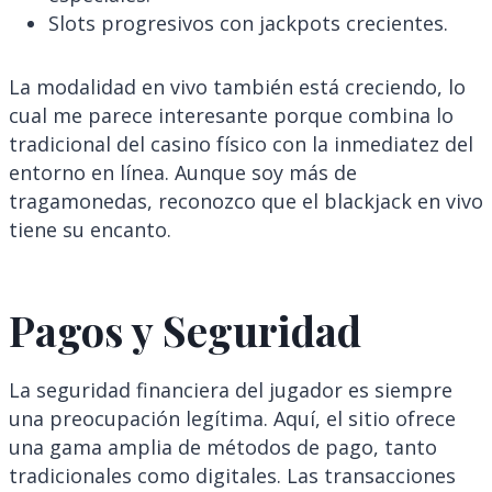
Slots progresivos con jackpots crecientes.
La modalidad en vivo también está creciendo, lo
cual me parece interesante porque combina lo
tradicional del casino físico con la inmediatez del
entorno en línea. Aunque soy más de
tragamonedas, reconozco que el blackjack en vivo
tiene su encanto.
Pagos y Seguridad
La seguridad financiera del jugador es siempre
una preocupación legítima. Aquí, el sitio ofrece
una gama amplia de métodos de pago, tanto
tradicionales como digitales. Las transacciones