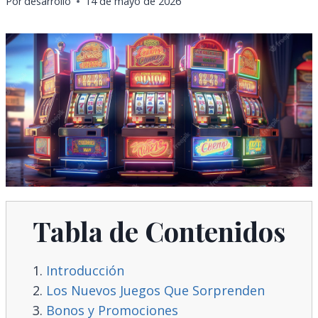
Por
desarrollo
14 de mayo de 2026
Tabla de Contenidos
Introducción
Los Nuevos Juegos Que Sorprenden
Bonos y Promociones