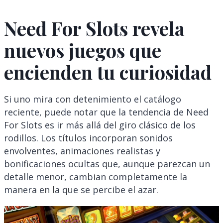
Need For Slots revela
nuevos juegos que
encienden tu curiosidad
Si uno mira con detenimiento el catálogo
reciente, puede notar que la tendencia de Need
For Slots es ir más allá del giro clásico de los
rodillos. Los títulos incorporan sonidos
envolventes, animaciones realistas y
bonificaciones ocultas que, aunque parezcan un
detalle menor, cambian completamente la
manera en la que se percibe el azar.