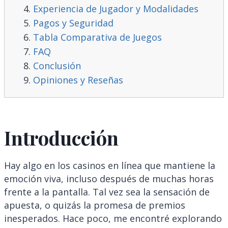
Experiencia de Jugador y Modalidades
Pagos y Seguridad
Tabla Comparativa de Juegos
FAQ
Conclusión
Opiniones y Reseñas
Introducción
Hay algo en los casinos en línea que mantiene la
emoción viva, incluso después de muchas horas
frente a la pantalla. Tal vez sea la sensación de
apuesta, o quizás la promesa de premios
inesperados. Hace poco, me encontré explorando