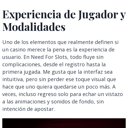
Experiencia de Jugador y
Modalidades
Uno de los elementos que realmente definen si
un casino merece la pena es la experiencia de
usuario. En Need For Slots, todo fluye sin
complicaciones, desde el registro hasta la
primera jugada. Me gusta que la interfaz sea
intuitiva, pero sin perder ese toque visual que
hace que uno quiera quedarse un poco más. A
veces, incluso regreso solo para echar un vistazo
a las animaciones y sonidos de fondo, sin
intención de apostar.