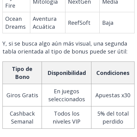
Mitología
NextGen
Media
Fire
Ocean
Aventura
ReefSoft
Baja
Dreams
Acuática
Y, si se busca algo aún más visual, una segunda
tabla orientada al tipo de bonus puede ser útil:
Tipo de
Disponibilidad
Condiciones
Bono
En juegos
Giros Gratis
Apuestas x30
seleccionados
Cashback
Todos los
5% del total
Semanal
niveles VIP
perdido